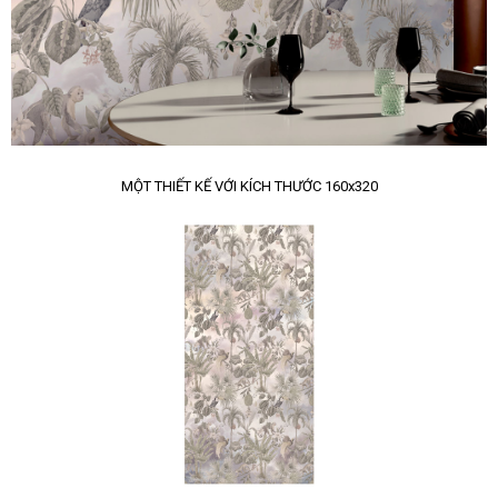
MỘT THIẾT KẾ VỚI KÍCH THƯỚC 160x320