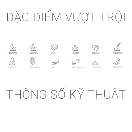
ĐẶC ĐIỂM VƯỢT TRỘI
THÔNG SỐ KỸ THUẬT