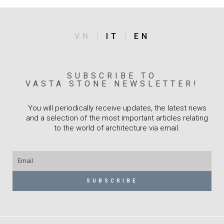
VN |
IT
|
EN
SUBSCRIBE TO
VASTA STONE NEWSLETTER!
You will periodically receive updates, the latest news
and a selection of the most important articles relating
to the world of architecture via email.
Email
SUBSCRIBE