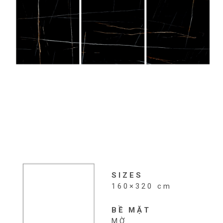
SIZES
160×320 cm
BỀ MẶT
MỜ