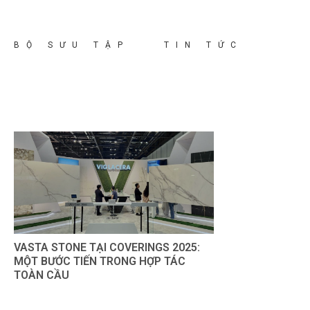
Skip
to
content
BỘ SƯU TẬP
TIN TỨC
VASTA STONE TẠI COVERINGS 2025:
MỘT BƯỚC TIẾN TRONG HỢP TÁC
TOÀN CẦU