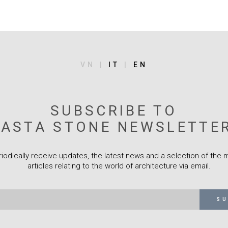
VN |
IT
|
EN
SUBSCRIBE TO
VASTA STONE NEWSLETTER
riodically receive updates, the latest news and a selection of the
articles relating to the world of architecture via email.
SU