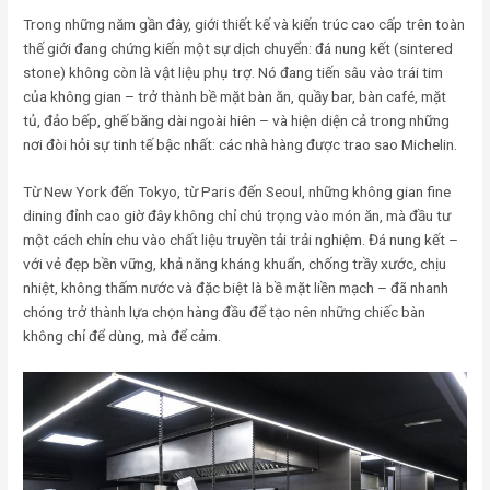
Trong những năm gần đây, giới thiết kế và kiến trúc cao cấp trên toàn
thế giới đang chứng kiến một sự dịch chuyển: đá nung kết (sintered
stone) không còn là vật liệu phụ trợ. Nó đang tiến sâu vào trái tim
của không gian – trở thành bề mặt bàn ăn, quầy bar, bàn café, mặt
tủ, đảo bếp, ghế băng dài ngoài hiên – và hiện diện cả trong những
nơi đòi hỏi sự tinh tế bậc nhất: các nhà hàng được trao sao Michelin.
Từ New York đến Tokyo, từ Paris đến Seoul, những không gian fine
dining đỉnh cao giờ đây không chỉ chú trọng vào món ăn, mà đầu tư
một cách chỉn chu vào chất liệu truyền tải trải nghiệm. Đá nung kết –
với vẻ đẹp bền vững, khả năng kháng khuẩn, chống trầy xước, chịu
nhiệt, không thấm nước và đặc biệt là bề mặt liền mạch – đã nhanh
chóng trở thành lựa chọn hàng đầu để tạo nên những chiếc bàn
không chỉ để dùng, mà để cảm.