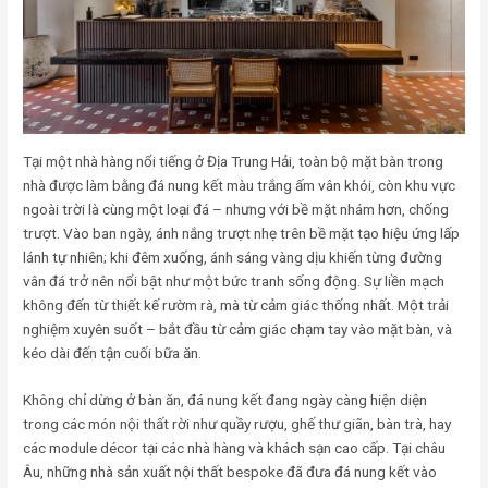
Tại một nhà hàng nổi tiếng ở Địa Trung Hải, toàn bộ mặt bàn trong
nhà được làm bằng đá nung kết màu trắng ấm vân khói, còn khu vực
ngoài trời là cùng một loại đá – nhưng với bề mặt nhám hơn, chống
trượt. Vào ban ngày, ánh nắng trượt nhẹ trên bề mặt tạo hiệu ứng lấp
lánh tự nhiên; khi đêm xuống, ánh sáng vàng dịu khiến từng đường
vân đá trở nên nổi bật như một bức tranh sống động. Sự liền mạch
không đến từ thiết kế rườm rà, mà từ cảm giác thống nhất. Một trải
nghiệm xuyên suốt – bắt đầu từ cảm giác chạm tay vào mặt bàn, và
kéo dài đến tận cuối bữa ăn.
Không chỉ dừng ở bàn ăn, đá nung kết đang ngày càng hiện diện
trong các món nội thất rời như quầy rượu, ghế thư giãn, bàn trà, hay
các module décor tại các nhà hàng và khách sạn cao cấp. Tại châu
Âu, những nhà sản xuất nội thất bespoke đã đưa đá nung kết vào