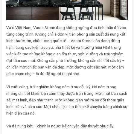
Và ở Việt Nam, Vasta Stone đang không ngừng đưa tinh thần đó vào
từng công trình. Không chỉ là đơn vị tiên phong sản xuất đá nung kết
kích thước lớn, chất lượng quốc tế – Vasta Stone còn đang đồng
hành cùng các kiến trúc sư, nhà thiết kế và thương hiệu F&B trong
việc kiến tạo những không gian ẩm thực, nghỉ dưỡng và trải nghiệm
đạt tầm cao mới. Không cần phô trương, không cần chi tiết cầu kỳ –
chỉ cần một chiếc bàn vân đá đẹp, một đường cắt sắc nét, một cảm
giác chạm nhẹ – là đủ để người ta ghi nhớ.
Vì cuối cùng, trải nghiệm không nằm ở sự cầu kỳ. Nó nằm trong
những chi tiết khiến bạn cảm thấy được trân trọng. Một mặt bàn sạch
sẽ, mát lạnh, đẹp như tranh. Một không gian mở ra sự đối thoại giữa
kiến trúc và cảm xúc. Một chất liệu, âm thầm kể chuyện bằng chính sự
hiện diện của nó.
Và đá nung kết – chính là người kể chuyện đầy thuyết phục ấy.