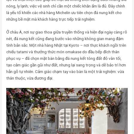
nóng, ly lạnh; việc vệ sinh chỉ cần một chiếc khăn ẩm là đủ. Đây chính
là yếu tố khiến các nhà hàng Michelin ưu tiên chọn đá nung kết cho
những bề mặt mà khách hàng trực tiếp trải nghiệm.
Ở châu Á, nơi sự giao thoa giữa truyền thống và hiện đại ngày càng rõ
nét, đá nung kết cũng đang bước vào những không gian mang đậm
tính bản sắc. Một nhà hàng Nhật tại Kyoto – nơi thực khách ngồi trên
chiếu tatami và thưởng thức món omakase do đầu bếp đích thân
phục vụ – đã chọn mặt bàn bằng đá nung kết tông đất đỏ vân tối,
tạo cảm giác gần gũi như đất, nhưng lại sang trọng và dễ bảo trì hơn
hẳn gỗ tự nhiên. Cảm giác chạm tay vào bàn là một trải nghiệm: vừa
thân thuộc, vừa đương đại.