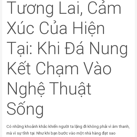
Tương Lai, Cảm
Xúc Của Hiện
Tại: Khi Đá Nung
Kết Chạm Vào
Nghệ Thuật
Sống
Có những khoảnh khắc khiến người ta lặng đi không phải vì âm thanh,
mà vì sự tĩnh tại. Như khi bạn bước vào một nhà hàng đạt sao