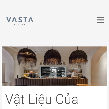
Skip
Post
to
navigation
content
Vật Liệu Của